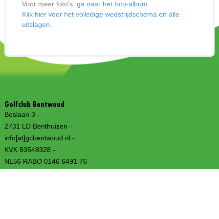
Voor meer foto's,
ga naar het foto-album
.
Klik hier voor het volledige wedstrijdschema en alle
uitslagen
.
Golfclub Bentwoud
Boslaan 3 -
2731 LD Benthuizen -
info[at]gcbentwoud.nl -
KVK 50548328 -
NL56 RABO 0146 6491 76