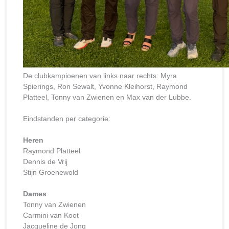
De clubkampioenen van links naar rechts: Myra
Spierings, Ron Sewalt, Yvonne Kleihorst, Raymond
Platteel, Tonny van Zwienen en Max van der Lubbe.
Eindstanden per categorie:
Heren
Raymond Platteel
Dennis de Vrij
Stijn Groenewold
Dames
Tonny van Zwienen
Carmini van Koot
Jacqueline de Jong