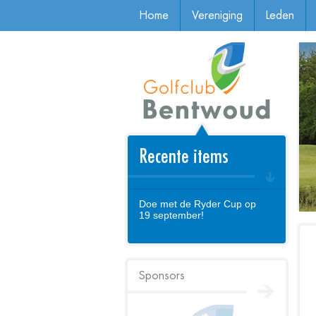
Home
Vereniging
Leden
Recente items
Doe met de Ryder Cup op
19 september!
Sponsors