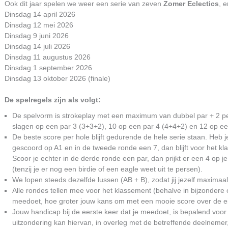
Ook dit jaar spelen we weer een serie van zeven
Zomer Eclectics
, 
Dinsdag 14 april 2026
Dinsdag 12 mei 2026
Dinsdag 9 juni 2026
Dinsdag 14 juli 2026
Dinsdag 11 augustus 2026
Dinsdag 1 september 2026
Dinsdag 13 oktober 2026 (finale)
De spelregels zijn als volgt:
De spelvorm is strokeplay met een maximum van dubbel par + 2 pe
slagen op een par 3 (3+3+2), 10 op een par 4 (4+4+2) en 12 op ee
De beste score per hole blijft gedurende de hele serie staan. Heb j
gescoord op A1 en in de tweede ronde een 7, dan blijft voor het kla
Scoor je echter in de derde ronde een par, dan prijkt er een 4 op je 
(tenzij je er nog een birdie of een eagle weet uit te persen).
We lopen steeds dezelfde lussen (AB + B), zodat jij jezelf maximaa
Alle rondes tellen mee voor het klassement (behalve in bijzondere
meedoet, hoe groter jouw kans om met een mooie score over de e
Jouw handicap bij de eerste keer dat je meedoet, is bepalend voor 
uitzondering kan hiervan, in overleg met de betreffende deelneme