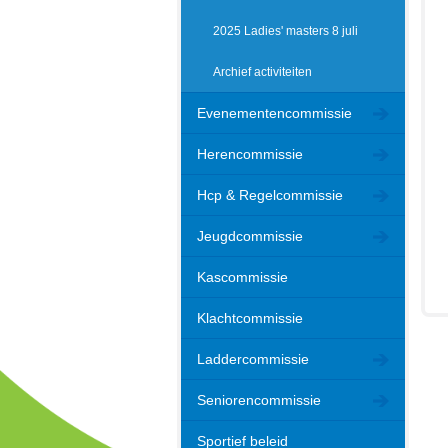
2025 Ladies' masters 8 juli
Archief activiteiten
Evenementencommissie
Herencommissie
Hcp & Regelcommissie
Jeugdcommissie
Kascommissie
Klachtcommissie
Laddercommissie
Seniorencommissie
Sportief beleid