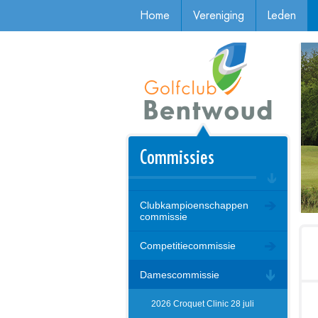
Home
Vereniging
Leden
Commissies
Clubkampioenschappen
commissie
Competitiecommissie
Damescommissie
2026 Croquet Clinic 28 juli