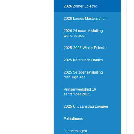
2026 Zomer Eclectic
2026 Ladies Masters 7 juli
2026 24 maart Afsluiting
winterseizoen
2025-2026 Winter Eclectic
2025 Kerstlunch Dames
2025 Seizoensafsluiting
met High-Tea
Prinsenwedstrijd 16
september 2025
2025 Uitgaansdag Liemeer
Fotoalbums
Jaarverslagen